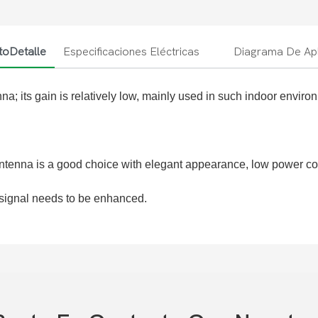
toDetalle
Especificaciones Eléctricas
Diagrama De Apl
; its gain is relatively low, mainly used in such indoor enviro
 Antenna is a good choice with elegant appearance, low power con
e signal needs to be enhanced.