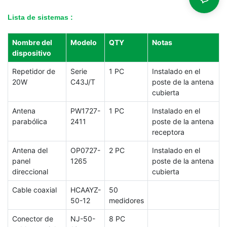
Lista de sistemas
:
Nombre del
Modelo
QTY
Notas
dispositivo
Repetidor de
Serie
1 PC
Instalado en el
20W
C43J/T
poste de la antena
cubierta
Antena
PW1727-
1 PC
Instalado en el
parabólica
2411
poste de la antena
receptora
Antena del
OP0727-
2 PC
Instalado en el
panel
1265
poste de la antena
direccional
cubierta
Cable coaxial
HCAAYZ-
50
50-12
medidores
Conector de
NJ-50-
8 PC