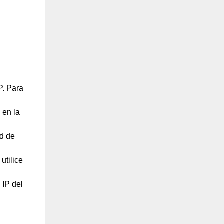
P. Para
 en la
ed de
utilice
 IP del