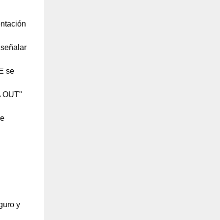
entación
 señalar
OE se
A OUT"
se
guro y