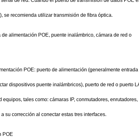
a señal de red. Cuando el puerto de transmisión de datos POE es
 se recomienda utilizar transmisión de fibra óptica.
a de alimentación POE, puente inalámbrico, cámara de red o
limentación POE: puerto de alimentación (generalmente entrada
tar dispositivos puente inalámbricos), puerto de red o puerto 
d equipos, tales como: cámaras IP, conmutadores, enrutadores,
 su corrección al conectar estas tres interfaces.
ón POE