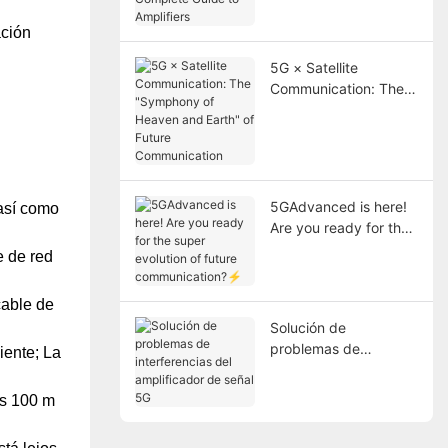
Guide to Amplifiers
ación
5G × Satellite
Communication: The
"Symphony of Heaven
and Earth" of Future
Communication
5GAdvanced is here!
 así como
Are you ready for the
super evolution of
e de red
future
communication?⚡
cable de
Solución de
problemas de
iente; La
interferencias del
amplificador de señal
os 100 m
5G