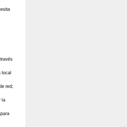
cesita
 través
 local
de red;
 la
 para