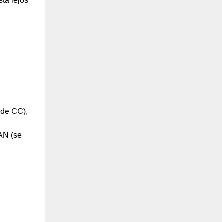
tá lejos
 de CC),
LAN (se