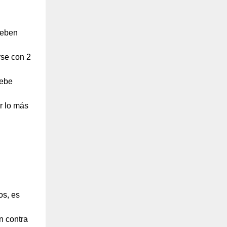
deben
rse con 2
debe
r lo más
os, es
n contra