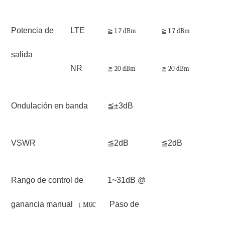
Potencia de
LTE
≧ 1
7
dBm
≧ 1
7
dBm
salida
NR
≧
20
dBm
≧
20
dBm
Ondulación en banda
≦±3dB
VSWR
≦2dB
≦2dB
Rango de control de
1~31dB @
ganancia manual
Paso de
（
MGC