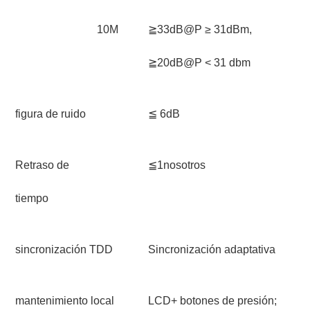
10M
≧33dB@P ≥ 31dBm,
≧20dB@P < 31 dbm
figura de ruido
≦ 6dB
Retraso de
≦1nosotros
tiempo
sincronización TDD
Sincronización adaptativa
mantenimiento local
LCD+ botones de presión;