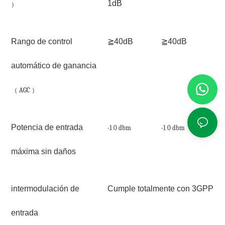
1dB
）
Rango de control
≧40dB
≧40dB
automático de ganancia
（
AGC
）
Potencia de entrada
-1
0 dbm
-1
0 dbm
máxima sin daños
intermodulación de
Cumple totalmente con 3GPP
entrada