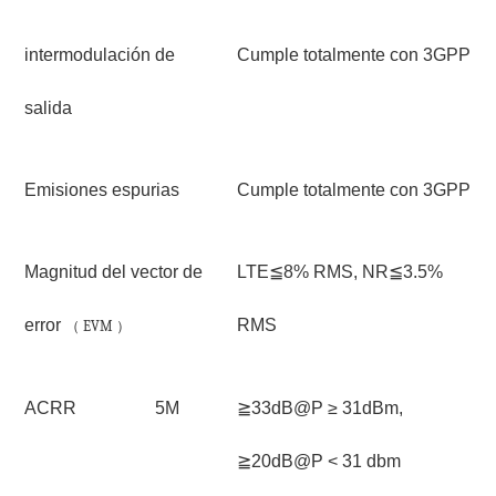
intermodulación de
Cumple totalmente con 3GPP
salida
Emisiones espurias
Cumple totalmente con 3GPP
Magnitud del vector de
LTE≦8% RMS, NR≦3.5%
error
RMS
（
EVM
）
ACRR
5M
≧33dB@P ≥ 31dBm,
≧20dB@P < 31 dbm