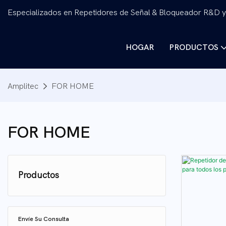
Especializados en Repetidores de Señal & Bloqueador R&D y
HOGAR
PRODUCTOS
Amplitec
FOR HOME
FOR HOME
Productos
Sistema de distribución activa
Envíe Su Consulta
+
Repetidor de señal móvil