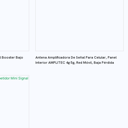
comunicación fluida en la era moderna.
l Booster Bajo
Antena Amplificadora De Señal Para Celular, Panel
Interior AMPLITEC 4g 5g, Red Móvil, Baja Pérdida