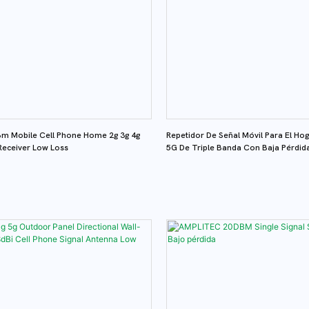
interferencia para llamadas ní
velocidades de datos más rá
Compatible con las redes 3G
los principales operadores d
telecomunicaciones globale
Airtel, Orange, Safaricom, 
Maroc Telecom, Zamtel, Etis
 Mobile Cell Phone Home 2g 3g 4g
Repetidor De Señal Móvil Para El H
Ooredoo, Vodafone, Deutsc
Receiver Low Loss
5G De Triple Banda Con Baja Pérdid
Telefónica, TIM...