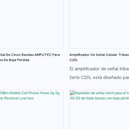
eñal De Cinco Bandas AMPLITEC Para
Amplificador De Señal Celular Triba
es De Baja Pérdida
C20L
El amplificador de señal trib
Serie C20L está diseñado pa
señales celulares en múltipl
frecuencia, garantizando una
confiable en todos los paíse
tecnología de baja pérdida, 
mayor intensidad de señal c