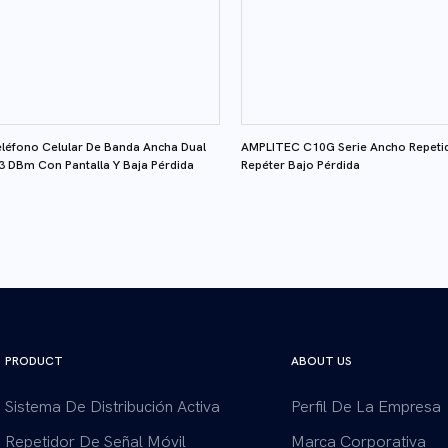
eléfono Celular De Banda Ancha Dual
AMPLITEC C10G Serie Ancho Repetido
 DBm Con Pantalla Y Baja Pérdida
Repéter Bajo Pérdida
PRODUCT
ABOUT US
Sistema De Distribución Activa
Perfil De La Empresa
Repetidor De Señal Móvil
Marca Corporativa