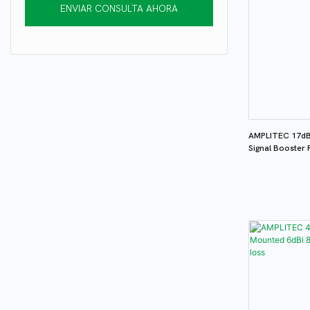
ENVIAR CONSULTA AHORA
atenuador
Cable coaxial
Disidente
Acoplador
AMPLITEC 17dBm
Signal Booster 