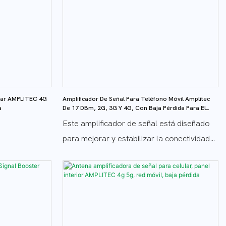
tidas y
pidas.
, 4G y 5G de
e
s, como MTN,
Vodacom, Glo,
alat,
ogar AMPLITEC 4G
Amplificador De Señal Para Teléfono Móvil Amplitec
he Telekom,
a
De 17 DBm, 2G, 3G Y 4G, Con Baja Pérdida Para El
Hogar.
Este amplificador de señal está diseñado
para mejorar y estabilizar la conectividad
gracias a la tecnología 3G4G, lo que
permite transmisiones más rápidas y
fiables. Olvídate de las llamadas perdidas y
la baja velocidad de internet con este
accesorio esencial para mantener una