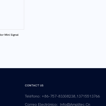
r Mini Signal
CONTACT US
Teléfono: +86-757-83308238,13715513766
Correo Electrónico:
Info@amplitec.cn