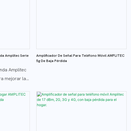
nda Amplitec Serie
Amplificador De Señal Para Teléfono Móvil AMPLITEC
5g De Baja Pérdida
anda Amplitec
ra mejorar las
es bandas de
 conectividad
s. Con
ofrece una
on mínima